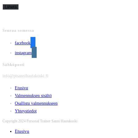
Seuraa somessa
facebook
instagram
Sähköposti
info@ptsannihautakoski.fi
Etusivu
Valmennuksen sisältö
Osallistu valmennukseen
Yhteystiedot
Copyright 2024 Personal Trainer Sanni Hautakoski
Etusivu