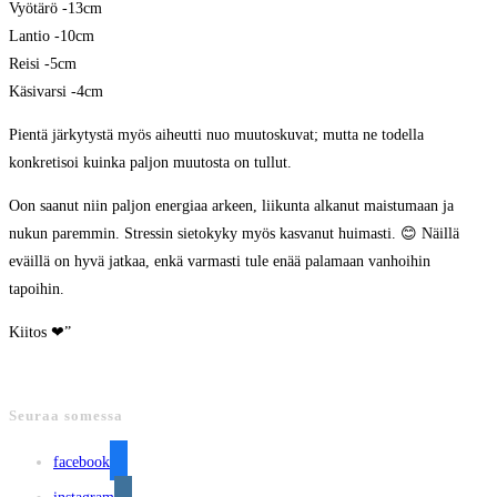
Vyötärö -13cm
Lantio -10cm
Reisi -5cm
Käsivarsi -4cm
Pientä järkytystä myös aiheutti nuo muutoskuvat; mutta ne todella
konkretisoi kuinka paljon muutosta on tullut.
Oon saanut niin paljon energiaa arkeen, liikunta alkanut maistumaan ja
nukun paremmin. Stressin sietokyky myös kasvanut huimasti. 😊 Näillä
eväillä on hyvä jatkaa, enkä varmasti tule enää palamaan vanhoihin
tapoihin.
Kiitos ❤”
Seuraa somessa
facebook