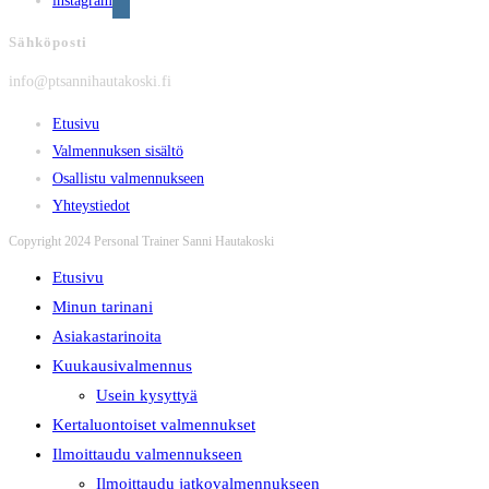
instagram
Sähköposti
info@ptsannihautakoski.fi
Etusivu
Valmennuksen sisältö
Osallistu valmennukseen
Yhteystiedot
Copyright 2024 Personal Trainer Sanni Hautakoski
Etusivu
Minun tarinani
Asiakastarinoita
Kuukausivalmennus
Usein kysyttyä
Kertaluontoiset valmennukset
Ilmoittaudu valmennukseen
Ilmoittaudu jatkovalmennukseen