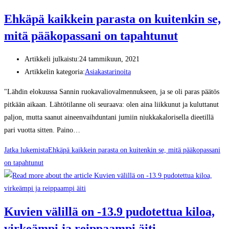
Ehkäpä kaikkein parasta on kuitenkin se,
mitä pääkopassani on tapahtunut
Artikkeli julkaistu:
24 tammikuun, 2021
Artikkelin kategoria:
Asiakastarinoita
"Lähdin elokuussa Sannin ruokavaliovalmennukseen, ja se oli paras päätös
pitkään aikaan. Lähtötilanne oli seuraava: olen aina liikkunut ja kuluttanut
paljon, mutta saanut aineenvaihduntani jumiin niukkakalorisella dieetillä
pari vuotta sitten. Paino…
Jatka lukemista
Ehkäpä kaikkein parasta on kuitenkin se, mitä pääkopassani
on tapahtunut
Kuvien välillä on -13.9 pudotettua kiloa,
virkeämpi ja reippaampi äiti