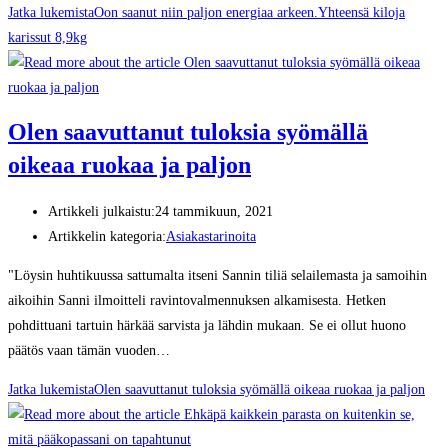
Jatka lukemista
Oon saanut niin paljon energiaa arkeen.Yhteensä kiloja
karissut 8,9kg
Olen saavuttanut tuloksia syömällä
oikeaa ruokaa ja paljon
Artikkeli julkaistu:
24 tammikuun, 2021
Artikkelin kategoria:
Asiakastarinoita
"Löysin huhtikuussa sattumalta itseni Sannin tiliä selailemasta ja samoihin
aikoihin Sanni ilmoitteli ravintovalmennuksen alkamisesta. Hetken
pohdittuani tartuin härkää sarvista ja lähdin mukaan. Se ei ollut huono
päätös vaan tämän vuoden…
Jatka lukemista
Olen saavuttanut tuloksia syömällä oikeaa ruokaa ja paljon