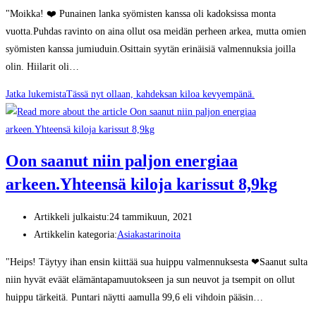
"Moikka! ❤️ Punainen lanka syömisten kanssa oli kadoksissa monta
vuotta.Puhdas ravinto on aina ollut osa meidän perheen arkea, mutta omien
syömisten kanssa jumiuduin.Osittain syytän erinäisiä valmennuksia joilla
olin. Hiilarit oli…
Jatka lukemista
Tässä nyt ollaan, kahdeksan kiloa kevyempänä.
Oon saanut niin paljon energiaa
arkeen.Yhteensä kiloja karissut 8,9kg
Artikkeli julkaistu:
24 tammikuun, 2021
Artikkelin kategoria:
Asiakastarinoita
"Heips! Täytyy ihan ensin kiittää sua huippu valmennuksesta ❤Saanut sulta
niin hyvät eväät elämäntapamuutokseen ja sun neuvot ja tsempit on ollut
huippu tärkeitä. Puntari näytti aamulla 99,6 eli vihdoin pääsin…