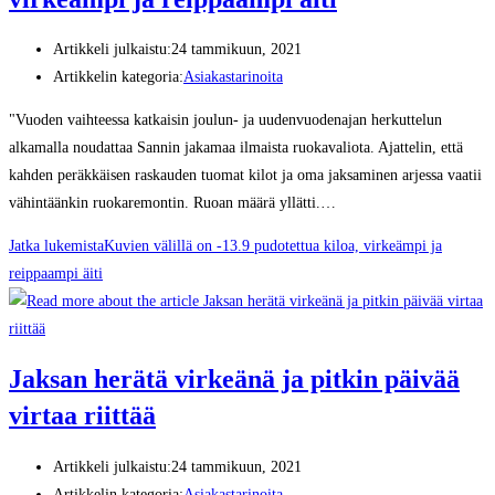
Artikkeli julkaistu:
24 tammikuun, 2021
Artikkelin kategoria:
Asiakastarinoita
"Vuoden vaihteessa katkaisin joulun- ja uudenvuodenajan herkuttelun
alkamalla noudattaa Sannin jakamaa ilmaista ruokavaliota. Ajattelin, että
kahden peräkkäisen raskauden tuomat kilot ja oma jaksaminen arjessa vaatii
vähintäänkin ruokaremontin. Ruoan määrä yllätti.…
Jatka lukemista
Kuvien välillä on -13.9 pudotettua kiloa, virkeämpi ja
reippaampi äiti
Jaksan herätä virkeänä ja pitkin päivää
virtaa riittää
Artikkeli julkaistu:
24 tammikuun, 2021
Artikkelin kategoria:
Asiakastarinoita