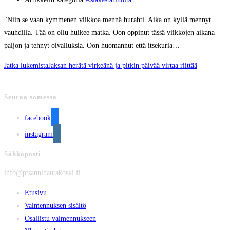
"Niin se vaan kymmenen viikkoa mennä hurahti. Aika on kyllä mennyt
vauhdilla. Tää on ollu huikee matka. Oon oppinut tässä viikkojen aikana
paljon ja tehnyt oivalluksia. Oon huomannut että itsekuria…
Jatka lukemista
Jaksan herätä virkeänä ja pitkin päivää virtaa riittää
Seuraa somessa
facebook
instagram
Sähköposti
info@ptsannihautakoski.fi
Etusivu
Valmennuksen sisältö
Osallistu valmennukseen